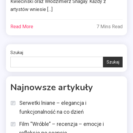
Kwieciński oraz Włodzimierz Shagay. Każdy z
artystów wniesie […]
Read More
7 Mins Read
Szukaj
Szukaj
Najnowsze artykuły
Serwetki lniane – elegancja i
funkcjonalność na co dzień
Film “Wróble” – recenzja – emocje i
refleksje po seansie