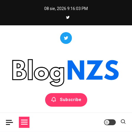
Skip
08 sie, 2026
9:16:04 PM
to
content
Blog NZS
Portal ogólnotematyczny
Subscribe