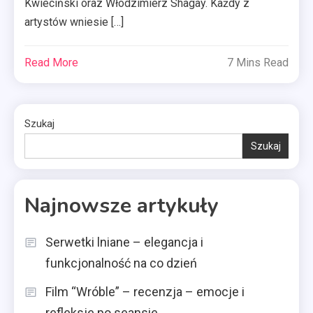
Kwieciński oraz Włodzimierz Shagay. Każdy z
artystów wniesie […]
Read More
7 Mins Read
Szukaj
Szukaj
Najnowsze artykuły
Serwetki lniane – elegancja i
funkcjonalność na co dzień
Film “Wróble” – recenzja – emocje i
refleksje po seansie