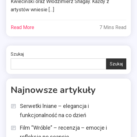
Kwieciński oraz Włodzimierz Shagay. Każdy z
artystów wniesie […]
Read More
7 Mins Read
Szukaj
Szukaj
Najnowsze artykuły
Serwetki lniane – elegancja i
funkcjonalność na co dzień
Film “Wróble” – recenzja – emocje i
refleksje po seansie