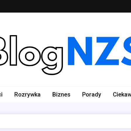
 NZS
lnotematyczny
i
Rozrywka
Biznes
Porady
Ciekaw