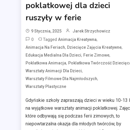
poklatkowej dla dzieci
ruszyły w ferie
9 Stycznia, 2025
Jarek Strzychowicz
0
Tagged
,
Animacja Kreatywna
,
,
Animacja Na Feriach
Dziecięce Zajęcia Kreatywne
,
,
Edukacja Medialna Dla Dzieci
Ferie Zimowe
,
Poklatkowa Animacja
Poklatkowa Twórczość Dziecięc
,
Warsztaty Animacji Dla Dzieci
,
Warsztaty Filmowe Dla Najmłodszych
Warsztaty Plastyczne
Gdyńskie szkoły zapraszają dzieci w wieku 10-13 l
na wyjątkowe warsztaty animacji poklatkowej. Zajęc
które odbywają się podczas ferii zimowych, to
niepowtarzalna okazja dla młodych twórców, by