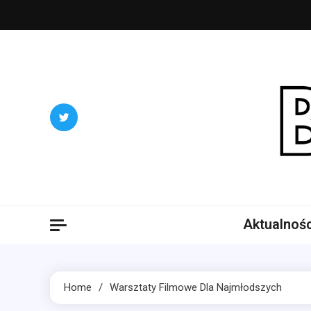
Skip
to
content
Blog
Portal ogó
Aktualnośc
Home
Warsztaty Filmowe Dla Najmłodszych