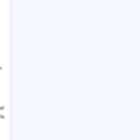
,
a
at
ia,