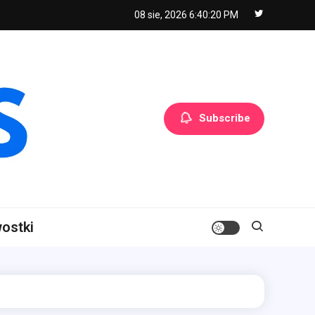
08 sie, 2026
6:40:20 PM
Subscribe
ostki