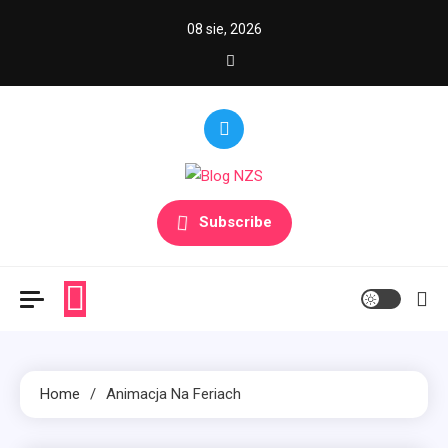
Skip
08 sie, 2026
to
content
Blog NZS
Portal ogólnotematyczny
Subscribe
Home
Animacja Na Feriach