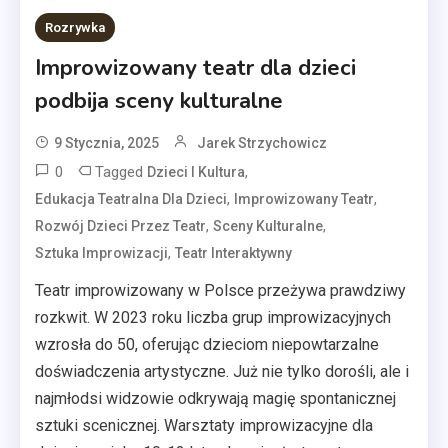
Rozrywka
Improwizowany teatr dla dzieci
podbija sceny kulturalne
9 Stycznia, 2025
Jarek Strzychowicz
0
Tagged
,
Dzieci I Kultura
,
,
Edukacja Teatralna Dla Dzieci
Improwizowany Teatr
,
,
Rozwój Dzieci Przez Teatr
Sceny Kulturalne
,
Sztuka Improwizacji
Teatr Interaktywny
Teatr improwizowany w Polsce przeżywa prawdziwy
rozkwit. W 2023 roku liczba grup improwizacyjnych
wzrosła do 50, oferując dzieciom niepowtarzalne
doświadczenia artystyczne. Już nie tylko dorośli, ale i
najmłodsi widzowie odkrywają magię spontanicznej
sztuki scenicznej. Warsztaty improwizacyjne dla