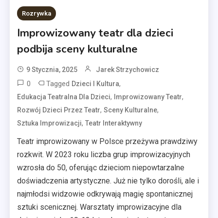
Rozrywka
Improwizowany teatr dla dzieci
podbija sceny kulturalne
9 Stycznia, 2025
Jarek Strzychowicz
0
Tagged
,
Dzieci I Kultura
,
,
Edukacja Teatralna Dla Dzieci
Improwizowany Teatr
,
,
Rozwój Dzieci Przez Teatr
Sceny Kulturalne
,
Sztuka Improwizacji
Teatr Interaktywny
Teatr improwizowany w Polsce przeżywa prawdziwy
rozkwit. W 2023 roku liczba grup improwizacyjnych
wzrosła do 50, oferując dzieciom niepowtarzalne
doświadczenia artystyczne. Już nie tylko dorośli, ale i
najmłodsi widzowie odkrywają magię spontanicznej
sztuki scenicznej. Warsztaty improwizacyjne dla