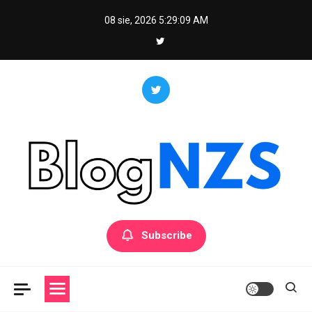
Skip
08 sie, 2026
5:29:09 AM
to
content
Blog NZS
Portal ogólnotematyczny
Subscribe