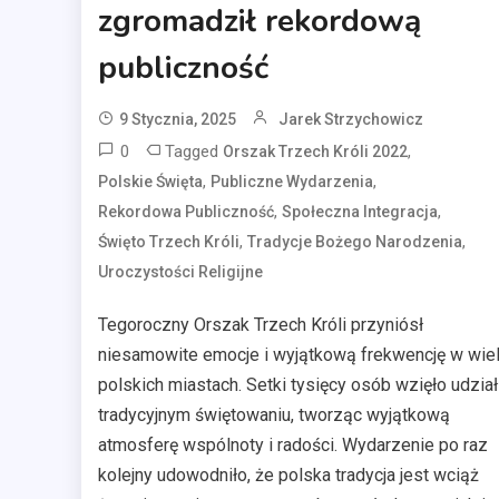
zgromadził rekordową
publiczność
9 Stycznia, 2025
Jarek Strzychowicz
0
Tagged
,
Orszak Trzech Króli 2022
,
,
Polskie Święta
Publiczne Wydarzenia
,
,
Rekordowa Publiczność
Społeczna Integracja
,
,
Święto Trzech Króli
Tradycje Bożego Narodzenia
Uroczystości Religijne
Tegoroczny Orszak Trzech Króli przyniósł
niesamowite emocje i wyjątkową frekwencję w wie
polskich miastach. Setki tysięcy osób wzięło udzia
tradycyjnym świętowaniu, tworząc wyjątkową
atmosferę wspólnoty i radości. Wydarzenie po raz
kolejny udowodniło, że polska tradycja jest wciąż