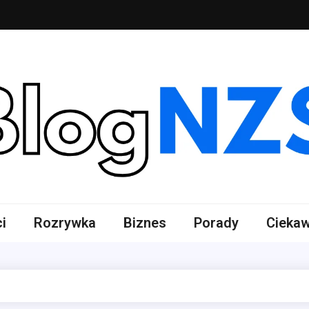
 NZS
lnotematyczny
i
Rozrywka
Biznes
Porady
Ciekaw