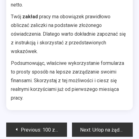
netto.
Twój
zakład
pracy ma obowiązek prawidłowo
obliczać zaliczki na podstawie złożonego
oświadczenia. Dlatego warto dokładnie zapoznać się
z instrukcją i skorzystać z przedstawionych
wskazówek.
Podsumowując, właściwe wykorzystanie formularza
to prosty sposób na lepsze zarządzanie swoimi
finansami. Skorzystaj z tej możliwości i ciesz się
realnymi korzyściami już od pierwszego miesiąca
pracy.
Nawigacja
Previous:
100 zł dziennie online – realne metody zarabiania w internecie
Next:
Urlop na żądanie – kiedy możesz go wykorzystać?