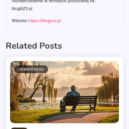
odzwierciedlenie w tematyce poruszanej na
blogNZS.pl.
Website
https://blognzs.pl
Related Posts
28 MINS READ