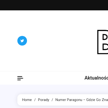
Skip
to
content
Blog
Portal ogó
Aktualnośc
Home
Porady
Numer Paragonu – Gdzie Go Znal