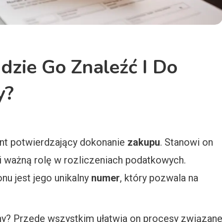
zie Go Znaleźć I Do
y?
nt potwierdzający dokonanie
zakupu
. Stanowi on
łni ważną rolę w rozliczeniach podatkowych.
nu jest jego unikalny
numer
, który pozwala na
tny? Przede wszystkim ułatwia on procesy związan