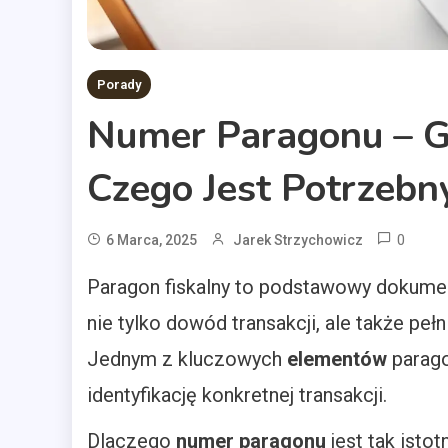
Porady
Numer Paragonu – Gd
Czego Jest Potrzebn
0
6 Marca, 2025
Jarek Strzychowicz
Paragon fiskalny to podstawowy dokume
nie tylko dowód transakcji, ale także pe
Jednym z kluczowych
elementów
parago
identyfikację konkretnej transakcji.
Dlaczego
numer paragonu
jest tak isto