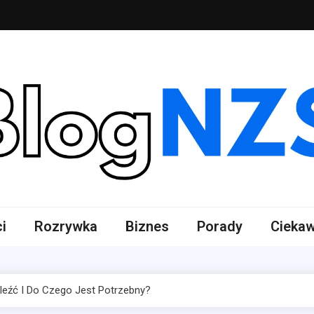
 NZS
lnotematyczny
i
Rozrywka
Biznes
Porady
Ciekaw
eźć I Do Czego Jest Potrzebny?