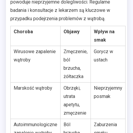
powoduje nieprzyjemne dolegliwości. Regularne
badania i konsultacje z lekarzem są kluczowe w
przypadku podejrzenia problemów z wątrobą.
Choroba
Objawy
Wpływ na
smak
Wirusowe zapalenie
Zmęczenie,
Gorycz w
wątroby
ból
ustach
brzucha,
żółtaczka
Marskość wątroby
Obrzęki,
Nieprzyjemny
utrata
posmak
apetytu,
zmęczenie
Autoimmunologiczne
Ból
Zaburzenia
zapalenie wątroby
brzucha,
smaku